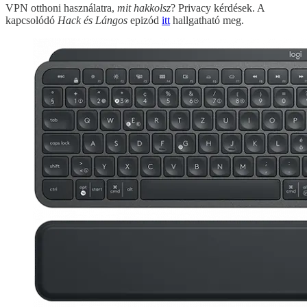
VPN otthoni használatra,
mit hakkolsz
? Privacy kérdések. A
kapcsolódó
Hack és Lángos
epizód
itt
hallgatható meg.