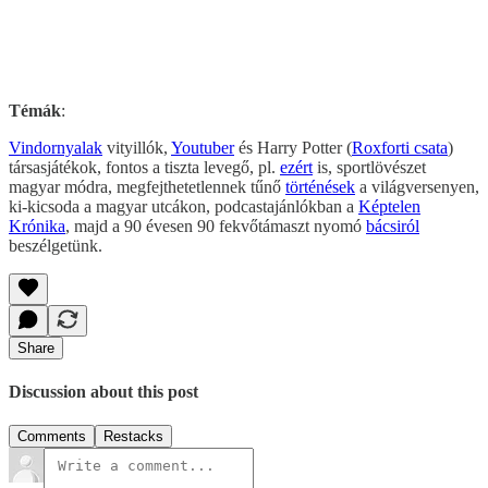
Témák
:
Vindornyalak
vityillók,
Youtuber
és Harry Potter (
Roxforti csata
)
társasjátékok, fontos a tiszta levegő, pl.
ezért
is, sportlövészet
magyar módra, megfejthetetlennek tűnő
történések
a világversenyen,
ki-kicsoda a magyar utcákon, podcastajánlókban a
Képtelen
Krónika
, majd a 90 évesen 90 fekvőtámaszt nyomó
bácsiról
beszélgetünk.
Share
Discussion about this post
Comments
Restacks