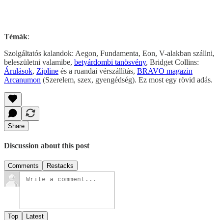
Témák
:
Szolgáltatós kalandok: Aegon, Fundamenta, Eon, V-alakban szállni,
beleszületni valamibe,
betyárdombi tanösvény
, Bridget Collins:
Árulások
,
Zipline
és a ruandai vérszállítás,
BRAVO magazin
Arcanumon
(Szerelem, szex, gyengédség). Ez most egy rövid adás.
Share
Discussion about this post
Comments
Restacks
Top
Latest