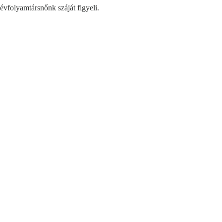
évfolyamtársnőnk száját figyeli.