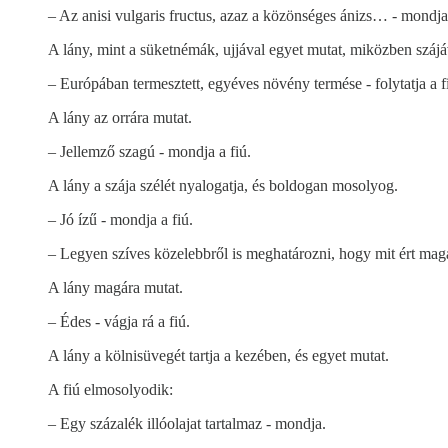
– Az anisi vulgaris fructus, azaz a közönséges ánizs… - mondja 
A lány, mint a süketnémák, ujjával egyet mutat, miközben szájá
– Európában termesztett, egyéves növény termése - folytatja a f
A lány az orrára mutat.
– Jellemző szagú - mondja a fiú.
A lány a szája szélét nyalogatja, és boldogan mosolyog.
– Jó ízű - mondja a fiú.
– Legyen szíves közelebbről is meghatározni, hogy mit ért maga 
A lány magára mutat.
– Édes - vágja rá a fiú.
A lány a kölnisüvegét tartja a kezében, és egyet mutat.
A fiú elmosolyodik:
– Egy százalék illóolajat tartalmaz - mondja.