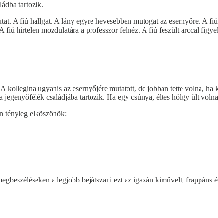
ádba tartozik.
mutat. A fiú hallgat. A lány egyre hevesebben mutogat az esernyőre. A fiú
A fiú hirtelen mozdulatára a professzor felnéz. A fiú feszült arccal figye
A kollegina ugyanis az esernyőjére mutatott, de jobban tette volna, ha ki
 jegenyőfélék családjába tartozik. Ha egy csúnya, éltes hölgy ült volna
án tényleg elköszönök:
 megbeszéléseken a legjobb bejátszani ezt az igazán kiművelt, frappáns é