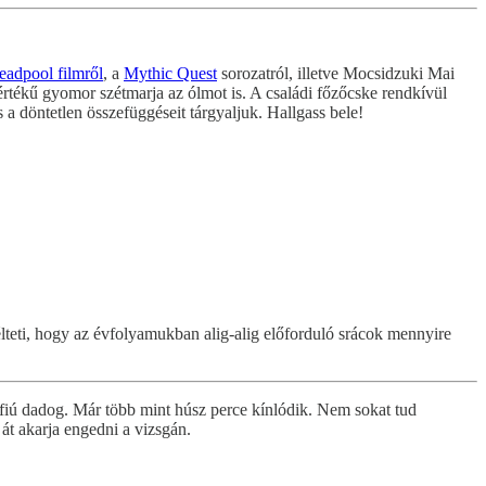
eadpool filmről
, a
Mythic Quest
sorozatról, illetve Mocsidzuki Mai
értékű gyomor szétmarja az ólmot is. A családi főzőcske rendkívül
a döntetlen összefüggéseit tárgyaljuk. Hallgass bele!
élteti, hogy az évfolyamukban alig-alig előforduló srácok mennyire
a fiú dadog. Már több mint húsz perce kínlódik. Nem sokat tud
át akarja engedni a vizsgán.