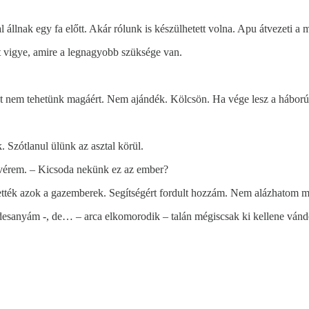
 állnak egy fa előtt. Akár rólunk is készülhetett volna. Apu átvezeti a m
 vigye, amire a legnagyobb szüksége van.
t nem tehetünk magáért. Nem ajándék. Kölcsön. Ha vége lesz a háborún
. Szótlanul ülünk az asztal körül.
 nővérem. – Kicsoda nekünk ez az ember?
ték azok a gazemberek. Segítségért fordult hozzám. Nem alázhatom m
édesanyám -, de… – arca elkomorodik – talán mégiscsak ki kellene ván