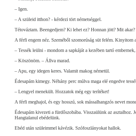
– Igen.
– A szüleid itthon? - kérdezi tört németséggel.
Tétováztam. Beengedjem? Ki lehet ez? Honnan jött? Mit akar?
A férfi engem néz. Szeméből szomorúság süt felém. Kinyitom az
– Tessék leülni - mondom a sapkáját a kezében tartó embernek, 
– Köszönöm. – Állva marad.
– Apu, egy idegen keres. Valamit makog németül.
Édesapám kimegy. Néhány perc múlva maga elé engedve tessékel
– Lengyel menekült. Hozzatok még egy terítéket!
A férfi meghajol, és egy hosszú, sok mássalhangzós nevet mon
Édesapám kivezeti a fürdőszobába. Visszaülünk az asztalhoz. Jo
Hangtalanul ebédelünk.
Ebéd után szüleimmel kávézik. Szófoszlányokat hallok.