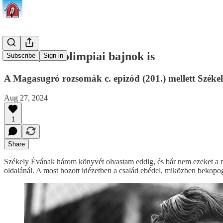
Ember, aki olimpiai bajnok is
Subscribe
Sign in
A Magasugró rozsomák c. epizód (201.) mellett Széke
Aug 27, 2024
1
Share
Székely Évának három könyvét olvastam eddig, és bár nem ezeket a m
oldalánál. A most hozott idézetben a család ebédel, miközben bekopog