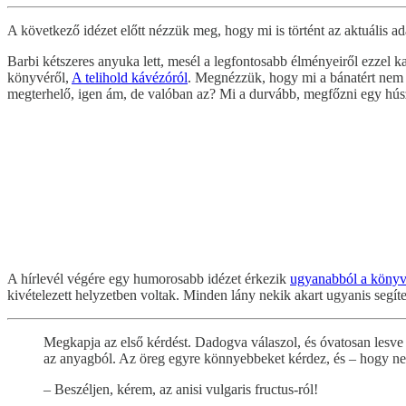
A következő idézet előtt nézzük meg, hogy mi is történt az aktuális a
Barbi kétszeres anyuka lett, mesél a legfontosabb élményeiről ezzel
könyvéről,
A telihold kávézóról
. Megnézzük, hogy mi a bánatért nem l
megterhelő, igen ám, de valóban az? Mi a durvább, megfőzni egy húsz f
A hírlevél végére egy humorosabb idézet érkezik
ugyanabból a könyv
kivételezett helyzetben voltak. Minden lány nekik akart ugyanis segí
Megkapja az első kérdést. Dadogva válaszol, és óvatosan lesve 
az anyagból. Az öreg egyre könnyebbeket kérdez, és – hogy ne k
– Beszéljen, kérem, az anisi vulgaris fructus-ról!