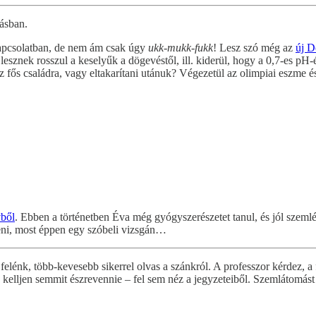
dásban.
 kapcsolatban, de nem ám csak úgy
ukk-mukk-fukk
! Lesz szó még az
új D
esznek rosszul a keselyűk a dögevéstől, ill. kiderül, hogy a 0,7-es pH-
ős családra, vagy eltakarítani utánuk? Végezetül az olimpiai eszme és 
ből
. Ebben a történetben Éva még gyógyszerészetet tanul, és jól szeml
teni, most éppen egy szóbeli vizsgán…
felénk, több-kevesebb sikerrel olvas a szánkról. A professzor kérdez, 
elljen semmit észrevennie – fel sem néz a jegyzeteiből. Szemlátomást 