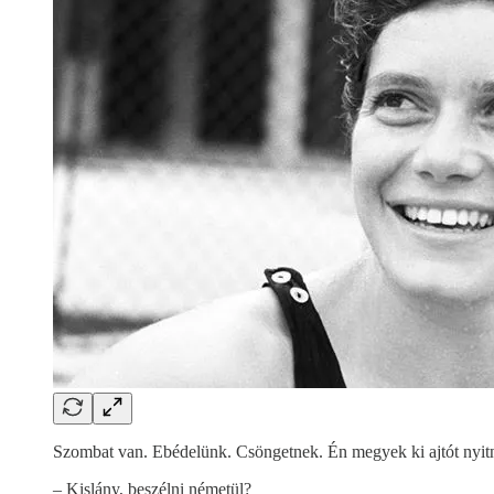
Szombat van. Ebédelünk. Csöngetnek. Én megyek ki ajtót nyitni. E
– Kislány, beszélni németül?