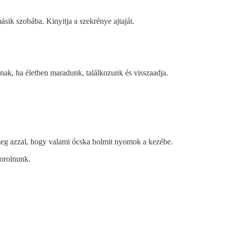
ásik szobába. Kinyitja a szekrénye ajtaját.
ak, ha életben maradunk, találkozunk és visszaadja.
eg azzal, hogy valami ócska holmit nyomok a kezébe.
dorolnunk.