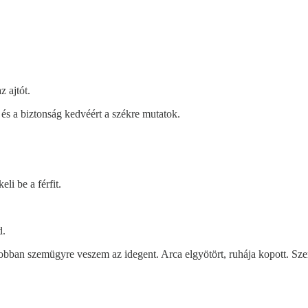
 ajtót.
és a biztonság kedvéért a székre mutatok.
i be a férfit.
d.
bban szemügyre veszem az idegent. Arca elgyötört, ruhája kopott. Szemév