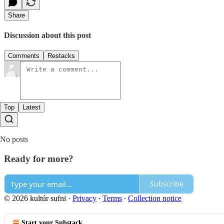
Share
Discussion about this post
Comments
Restacks
Top
Latest
No posts
Ready for more?
Subscribe
© 2026 kultúr sufni
·
Privacy
∙
Terms
∙
Collection notice
Start your Substack