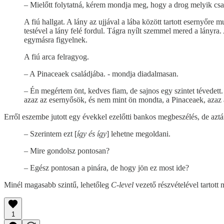
– Mielőtt folytatná, kérem mondja meg, hogy a drog melyik csal
A fiú hallgat. A lány az ujjával a lába között tartott esernyőre 
testével a lány felé fordul. Tágra nyílt szemmel mered a lányra. 
egymásra figyelnek.
A fiú arca felragyog.
– A Pinaceaek családjába. - mondja diadalmasan.
– Én megértem önt, kedves fiam, de sajnos egy szintet tévedett. 
azaz az esernyősök, és nem mint ön mondta, a Pinaceaek, azaz a
Erről eszembe jutott egy évekkel ezelőtti bankos megbeszélés, de azt
– Szerintem ezt [
így és így
] lehetne megoldani.
– Mire gondolsz pontosan?
– Egész pontosan a pinára, de hogy jön ez most ide?
Minél magasabb szintű, lehetőleg
C-level
vezető részvételével tartott
1