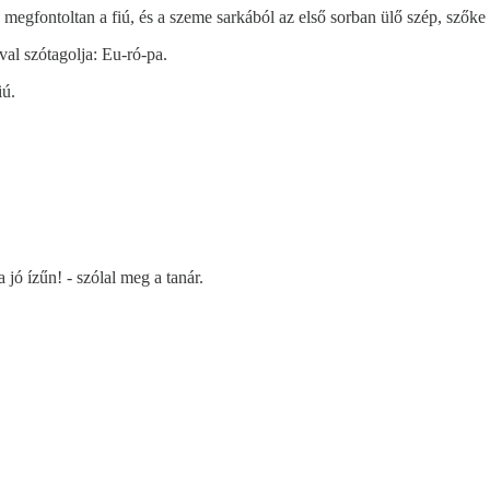
megfontoltan a fiú, és a szeme sarkából az első sorban ülő szép, szőke 
val szótagolja: Eu-ró-pa.
iú.
jó ízűn! - szólal meg a tanár.