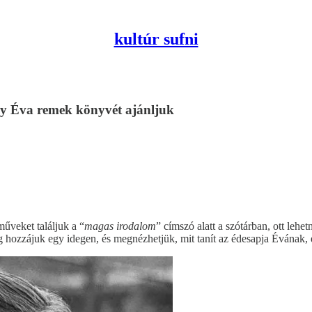
kultúr sufni
ly Éva remek könyvét ajánljuk
űveket találjuk a “
magas irodalom
” címszó alatt a szótárban, ott lehe
 hozzájuk egy idegen, és megnézhetjük, mit tanít az édesapja Évának, és