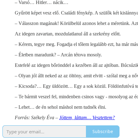
– Varsó… Hitler… nácik…
Gyűrött képet vesz elő. Családi fénykép. A szülők két kislánnyal
– Válasszon magának! Körülbelül azonos lehet a méretünk. Azt
Az idegen zavartan, mozdulatlanul áll a szekrény előtt.
– Kérem, tegye meg. Fogadja el tőlem legalább ezt, ha már más
– Életben maradunk? – Arcán tétova mosoly.
Estefelé az idegen bőrönddel a kezében áll az ajtóban. Búcsúzik
– Olyan jól állt neked az az öltöny, amit elvitt - szólal meg a
– Kicsoda?… Egy üldözött… Egy a sok közül. Földönfutóvá tet
– Te bármit veszel fel, mindenben csinos vagy - mosolyog az 
– Lehet… de én sehol máshol nem tudnék élni.
Forrás: Székely Éva –
Jöttem, ​láttam… Vesztettem?
Subscribe