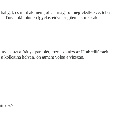
 hallgat, és mint aki nem jól lát, magáról megfeledkezve, teljes
li a lányt, aki minden igyekezetével segíteni akar. Csak
nyitja azt a fránya paraplét, mert az ánizs az Umbrelliferaek,
 a kollegina helyén, ön átment volna a vizsgán.
rtekezést.