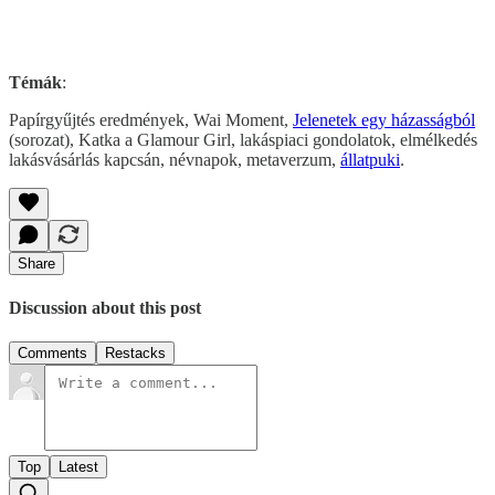
Témák
:
Papírgyűjtés eredmények, Wai Moment,
Jelenetek egy házasságból
(sorozat), Katka a Glamour Girl, lakáspiaci gondolatok, elmélkedés
lakásvásárlás kapcsán, névnapok, metaverzum,
állatpuki
.
Share
Discussion about this post
Comments
Restacks
Top
Latest