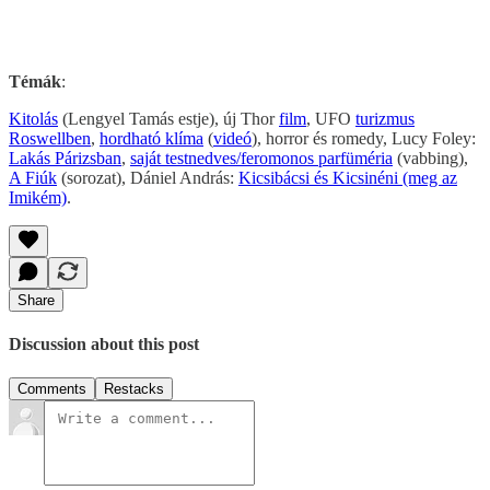
Témák
:
Kitolás
(Lengyel Tamás estje), új Thor
film
, UFO
turizmus
Roswellben
,
hordható klíma
(
videó
), horror és romedy, Lucy Foley:
Lakás Párizsban
,
saját testnedves/feromonos parfüméria
(vabbing),
A Fiúk
(sorozat), Dániel András:
Kicsibácsi ​és Kicsinéni (meg az
Imikém)
.
Share
Discussion about this post
Comments
Restacks