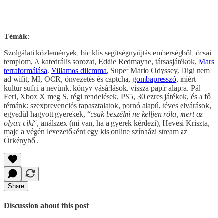
Témák
:
Szolgálati közlemények, biciklis segítségnyújtás emberségből, ócsai
templom, A katedrális sorozat, Eddie Redmayne, társasjátékok,
Mars
terraformálása
,
Villamos dilemma
, Super Mario Odyssey, Digi nem
ad wifit, MI, OCR, önvezetés és captcha,
gombapresszó
, miért
kultúr sufni a nevünk, könyv vásárlások, vissza papír alapra, Pál
Feri, Xbox X meg S, régi rendelések, PS5, 30 ezres játékok, és a fő
témánk: szexprevenciós tapasztalatok, pornó alapú, téves elvárások,
egyedül hagyott gyerekek, “
csak beszélni ne kelljen róla, mert az
olyan ciki
“, análszex (mi van, ha a gyerek kérdezi), Hevesi Kriszta,
majd a végén levezetőként egy kis online színházi stream az
Örkényből.
Share
Discussion about this post