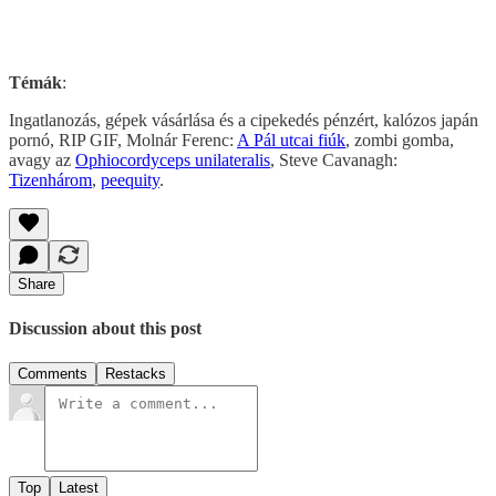
Témák
:
Ingatlanozás, gépek vásárlása és a cipekedés pénzért, kalózos japán
pornó, RIP GIF, Molnár Ferenc:
A Pál utcai fiúk
, zombi gomba,
avagy az
Ophiocordyceps unilateralis
, Steve Cavanagh:
Tizenhárom
,
peequity
.
Share
Discussion about this post
Comments
Restacks
Top
Latest